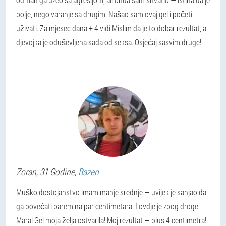
bolje, nego varanje sa drugim. Našao sam ovaj gel i početi
uživati. Za mjesec dana + 4 vidi Mislim da je to dobar rezultat, a
djevojka je oduševljena sada od seksa. Osjećaj sasvim druge!
Zoran
, 31 Godine,
Bazen
Muško dostojanstvo imam manje srednje — uvijek je sanjao da
ga povećati barem na par centimetara. I ovdje je zbog droge
Maral Gel moja želja ostvarila! Moj rezultat — plus 4 centimetra!