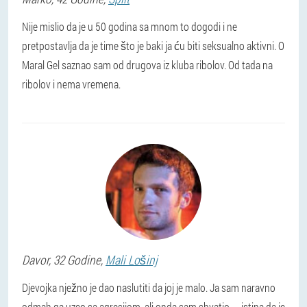
Nije mislio da je u 50 godina sa mnom to dogodi i ne
pretpostavlja da je time što je baki ja ću biti seksualno aktivni. O
Maral Gel saznao sam od drugova iz kluba ribolov. Od tada na
ribolov i nema vremena.
Davor
, 32 Godine,
Mali Lošinj
Djevojka nježno je dao naslutiti da joj je malo. Ja sam naravno
odmah ga uzeo sa agresijom, ali onda sam shvatio — istina da je