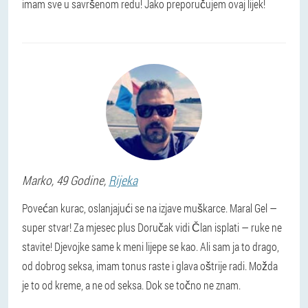
imam sve u savršenom redu! Jako preporučujem ovaj lijek!
Marko
, 49 Godine,
Rijeka
Povećan kurac, oslanjajući se na izjave muškarce. Maral Gel —
super stvar! Za mjesec plus Doručak vidi Član isplati — ruke ne
stavite! Djevojke same k meni lijepe se kao. Ali sam ja to drago,
od dobrog seksa, imam tonus raste i glava oštrije radi. Možda
je to od kreme, a ne od seksa. Dok se točno ne znam.