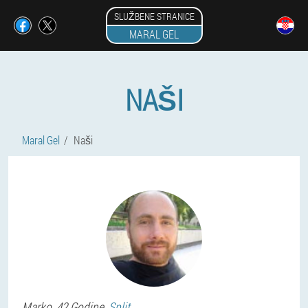
SLUŽBENE STRANICE
MARAL GEL
NAŠI
Maral Gel
Naši
Marko
, 42 Godine,
Split