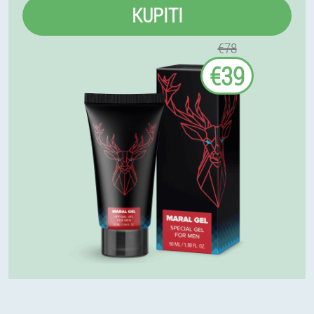
KUPITI
€78
€39