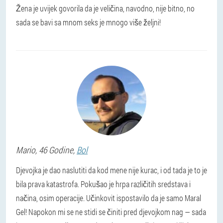
Žena je uvijek govorila da je veličina, navodno, nije bitno, no
sada se bavi sa mnom seks je mnogo više željni!
Mario
, 46 Godine,
Bol
Djevojka je dao naslutiti da kod mene nije kurac, i od tada je to je
bila prava katastrofa. Pokušao je hrpa različitih sredstava i
načina, osim operacije. Učinkovit ispostavilo da je samo Maral
Gel! Napokon mi se ne stidi se činiti pred djevojkom nag — sada