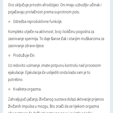
Ovo uključuje prirodni afrodizijaci. Oni imaju uzbudljiv učinak i
pojačavaju privlačnost prema suprotnom polu.
Odredba reproduktivne funkcije.
Kompleks utječe na aktivnost, broj i količinu pogodna za
zasnivanje spermija. To daje šanse čak i starijim muškarcima za
zasnivanje zdrave djece.
Produžuje čin.
Uz redovito uzimanje, imate potpunu kontrolu nad procesom
ejakulacije. Ejakulacija će uslijediti onda kada vam je to
potrebno.
Kvaliteta orgazma.
Zahvaljujući jačanju živčanog sustava dolazi aktivacije prijenos
živčanih impulsa u mozgu, što znači da se tijekom orgazma