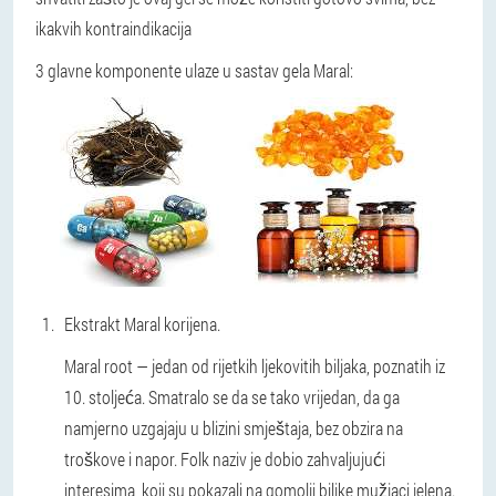
ikakvih kontraindikacija
3 glavne komponente ulaze u sastav gela Maral:
Ekstrakt Maral korijena.
Maral root — jedan od rijetkih ljekovitih biljaka, poznatih iz
10. stoljeća. Smatralo se da se tako vrijedan, da ga
namjerno uzgajaju u blizini smještaja, bez obzira na
troškove i napor. Folk naziv je dobio zahvaljujući
interesima, koji su pokazali na gomolji biljke mužjaci jelena.