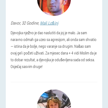
Davor
, 32 Godine,
Mali Lošinj
Djevojka nježno je dao naslutiti da joj je malo. Ja sam
naravno odmah ga uzeo sa agresijom, ali onda sam shvatio
— istina da je bolje, nego varanje sa drugim. Našao sam
ovaj gel i početi uživati. Za mjesec dana + 4 vidi Mislim da je
to dobar rezultat, a djevojka je oduševljena sada od seksa.
Osjećaj sasvim druge!