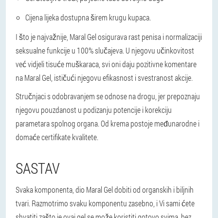
Cijena
lijeka dostupna širem krugu kupaca.
I što je najvažnije, Maral Gel osigurava rast penisa i normalizaciji
seksualne funkcije u 100% slučajeva. U njegovu učinkovitost
već vidjeli tisuće muškaraca, svi oni daju pozitivne komentare
na Maral Gel, ističući njegovu efikasnost i svestranost akcije.
Stručnjaci s odobravanjem se odnose na drogu, jer prepoznaju
njegovu pouzdanost u podizanju potencije i korekciju
parametara spolnog organa. Od krema postoje međunarodne i
domaće certifikate kvalitete.
SASTAV
Svaka komponenta, dio Maral Gel dobiti od organskih i biljnih
tvari. Razmotrimo svaku komponentu zasebno, i Vi sami ćete
shvatiti zašto je ovaj gel se može koristiti gotovo svima, bez