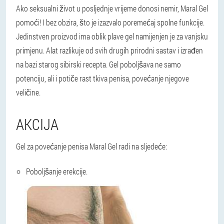
Ako seksualni život u posljednje vrijeme donosi nemir, Maral Gel
pomoći! I bez obzira, što je izazvalo poremećaj spolne funkcije.
Jedinstven proizvod ima oblik plave gel namijenjen je za vanjsku
primjenu. Alat razlikuje od svih drugih prirodni sastav i izrađen
na bazi starog sibirski recepta. Gel poboljšava ne samo
potenciju, ali i potiče rast tkiva penisa, povećanje njegove
veličine.
AKCIJA
Gel za povećanje penisa Maral Gel radi na sljedeće:
Poboljšanje erekcije.