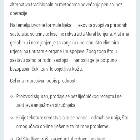
alternativa tradicionalnim metodama povećanja penisa, bez
operacije.
Na temelju izvorne formule lijeka — ljekovita svojstva prirodnih
sastojaka: sukcinske kiseline i ekstrakta Maral korijena. Alat ima
gel obliku i namijenjen je za vanjsku uporabu, što eliminira
utjecaj na unutarnje organe i nuspojave. Zbog toga što u
sastavu samo prirodni sastojci — nanositi gel je potpuno
bezopasan čak i za vrlo osjetljivu kožu.
Gel ima impresivan popis prednosti:
Proizvod
siguran
, prodaje se bez liječničkog recepta i ne
zahtijeva angažman stručnjaka;
Finije teksture sredstva
lako se nanosi
i odmah se upija, što
omogućava on-line rješenje za intimne probleme.
Gel
štedljivo troši
, pa jedne tube dovoljno dugo