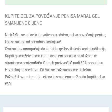
KUPITE GEL ZA POVEĆANJE PENISA MARAL GEL
SMANJENE CIJENE
Na tržištu se pojavila inovativno sredstvo, gel za povećanje penisa,
koji se sastoji od prirodnih sastojaka!
Ovaj sastav omogućuje da koristite gel bez ikakvih kontraindikacija.
Kupiti ga možete samo ispunjavanjem obrasca na službenim
stranicama proizvođača. Odmah proizvođač nudi 50% popusta u
Hrvatskoj na sredstvo. Od Vas se traži samo ime i telefon.
Pažnja!
U ovom trenutku cijena je smanjena na 2 puta, kupiti gel za
€39!