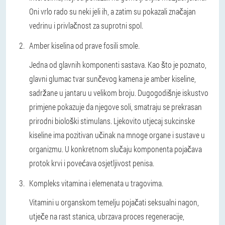
Oni vrlo rado su neki jeli ih, a zatim su pokazali značajan
vedrinu i privlačnost za suprotni spol.
Amber kiselina od prave fosili smole.
Jedna od glavnih komponenti sastava. Kao što je poznato,
glavni glumac tvar sunčevog kamena je amber kiseline,
sadržane u jantaru u velikom broju. Dugogodišnje iskustvo
primjene pokazuje da njegove soli, smatraju se prekrasan
prirodni biološki stimulans. Ljekovito utjecaj sukcinske
kiseline ima pozitivan učinak na mnoge organe i sustave u
organizmu. U konkretnom slučaju komponenta pojačava
protok krvi i povećava osjetljivost penisa.
Kompleks vitamina i elemenata u tragovima.
Vitamini u organskom temelju pojačati seksualni nagon,
utječe na rast stanica, ubrzava proces regeneracije,