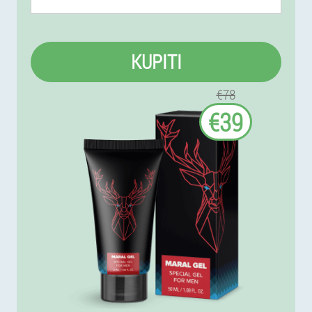
KUPITI
€78
€39