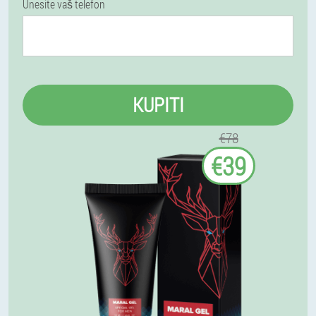
Unesite vaš telefon
KUPITI
€78
€39