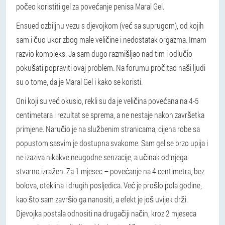
počeo koristiti gel za povećanje penisa Maral Gel.
Ensued ozbiljnu vezu s djevojkom (već sa suprugom), od kojih
sam i čuo ukor zbog male veličine i nedostatak orgazma. Imam
razvio kompleks. Ja sam dugo razmišljao nad tim i odlučio
pokušati popraviti ovaj problem. Na forumu pročitao naši ljudi
su o tome, da je Maral Gel i kako se koristi.
Oni koji su već okusio, rekli su da je veličina povećana na 4-5
centimetara i rezultat se sprema, a ne nestaje nakon završetka
primjene. Naručio je na službenim stranicama, cijena robe sa
popustom sasvim je dostupna svakome. Sam gel se brzo upija i
ne izaziva nikakve neugodne senzacije, a učinak od njega
stvarno izražen. Za 1 mjesec – povećanje na 4 centimetra, bez
bolova, oteklina i drugih posljedica. Već je prošlo pola godine,
kao što sam završio ga nanositi, a efekt je još uvijek drži.
Djevojka postala odnositi na drugačiji način, kroz 2 mjeseca